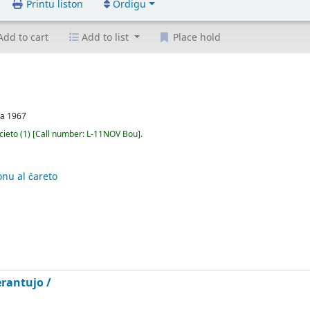
Printu liston
Ordigu
dd to cart
Add to list
Place hold
na
1967
cieto
(1)
Call number:
L-11NOV Bou
.
nu al ĉareto
erantujo /