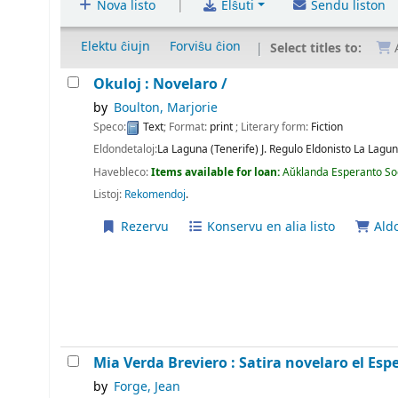
|
Nova listo
Elŝuti
Sendu liston
Elektu ĉiujn
Forviŝu ĉion
Select titles to:
A
Okuloj : Novelaro /
by
Boulton, Marjorie
Speco:
Text
; Format:
print
; Literary form:
Fiction
Eldondetaloj:
La Laguna (Tenerife)
J. Regulo Eldonisto La Lagu
Havebleco:
Items available for loan:
Aŭklanda Esperanto So
Listoj:
Rekomendoj
.
Rezervu
Konservu en alia listo
Aldo
Mia Verda Breviero : Satira novelaro el Esp
by
Forge, Jean