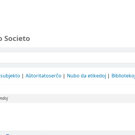
o Societo
 subjekto
Aŭtoritatoserĉo
Nubo da etikedoj
Biblioteko
ndoj