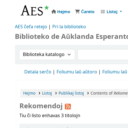
Hejmo
Ĉareto
Listoj
AES ĉefa retejo
Pri la biblioteko
Biblioteko de Aŭklanda Esperant
Search the catalog by:
Search the catalog
Detala serĉo
Foliumu laŭ aŭtoro
Foliumu laŭ
Hejmo
Listoj
Publikaj listoj
Contents of
Rekome
Rekomendoj
Tiu ĉi listo enhavas 3 titolojn