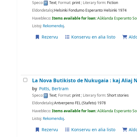
Speco:
Text
; Format:
print
; Literary form:
Fiction
Eldondetaloj:
Helsinki
Fondumo Esperanto Helsinki
1974
Havebleco:
Items available for loan:
Aŭklanda Esperanto So
Listoj:
Rekomendoj
.
Rezervu
Konservu en alia listo
Aldo
La Nova Butikisto de Nukugaia : kaj Aliaj N
by
Potts, Bertram
Speco:
Text
; Format:
print
; Literary form:
Short stories
Eldondetaloj:
Antverpeno
FEL (Stafeto)
1978
Havebleco:
Items available for loan:
Aŭklanda Esperanto So
Listoj:
Rekomendoj
.
Rezervu
Konservu en alia listo
Aldo