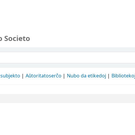
o Societo
 subjekto
Aŭtoritatoserĉo
Nubo da etikedoj
Biblioteko