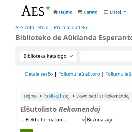
Hejmo
Ĉareto
Listoj
AES ĉefa retejo
Pri la biblioteko
Biblioteko de Aŭklanda Esperant
Search the catalog by:
Search the catalog
Detala serĉo
Foliumu laŭ aŭtoro
Foliumu laŭ
Hejmo
Publikaj listoj
Download list 'Rekomendoj'
Elŝutolisto
Rekomendoj
Bezonata/j/