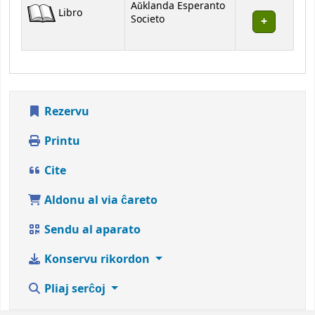
Havaĵoj
Aŭklanda Esperanto
Libro
Societo
Rezervu
Printu
Cite
Aldonu al via ĉareto
Sendu al aparato
Konservu rikordon
Pliaj serĉoj