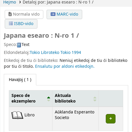
Hejmo
Detaloj por:
Japana esearo :
N-ro 1 /
Normala vido
MARC-vido
ISBD-vido
Japana esearo : N-ro 1 /
Speco:
Text
Eldondetaloj:
Tokio
Libroteko Tokio
1994
Etikedoj de tiu ĉi biblioteko:
Neniuj etikedoj de tiu ĉi biblioteko
por tiu ĉi titolo.
Ensalutu por aldoni etikedojn.
Havaĵoj
( 1 )
Speco de
Aktuala
ekzemplero
biblioteko
Havaĵoj
Aŭklanda Esperanto
Libro
Societo