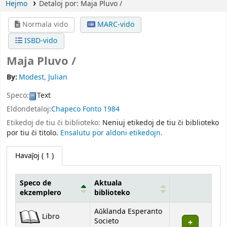
Hejmo
Detaloj por:
Maja Pluvo /
Normala vido
MARC-vido
ISBD-vido
Maja Pluvo /
By:
Modest, Julian
Speco:
Text
Eldondetaloj:
Chapeco
Fonto
1984
Etikedoj de tiu ĉi biblioteko:
Neniuj etikedoj de tiu ĉi biblioteko
por tiu ĉi titolo.
Ensalutu por aldoni etikedojn.
Havaĵoj
( 1 )
Speco de
Aktuala
ekzemplero
biblioteko
Havaĵoj
Aŭklanda Esperanto
Libro
Societo