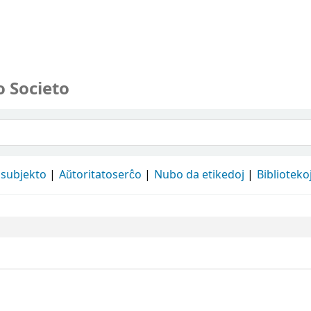
o Societo
 subjekto
Aŭtoritatoserĉo
Nubo da etikedoj
Biblioteko