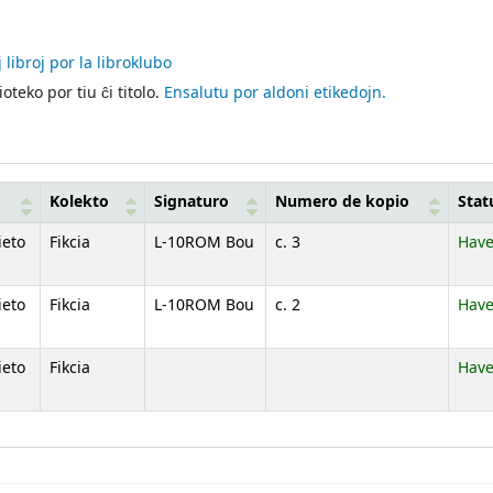
j libroj por la libroklubo
oteko por tiu ĉi titolo.
Ensalutu por aldoni etikedojn.
Kolekto
Signaturo
Numero de kopio
Stat
ieto
Fikcia
L-10ROM Bou
c. 3
Have
ieto
Fikcia
L-10ROM Bou
c. 2
Have
ieto
Fikcia
Have