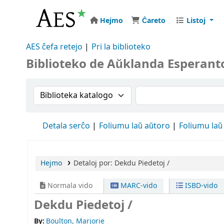
Hejmo
Ĉareto
Listoj
AES ĉefa retejo
Pri la biblioteko
Biblioteko de Aŭklanda Esperant
Search the catalog by:
Search the catalog
Detala serĉo
Foliumu laŭ aŭtoro
Foliumu laŭ
Hejmo
Detaloj por:
Dekdu Piedetoj /
Normala vido
MARC-vido
ISBD-vido
Dekdu Piedetoj /
By:
Boulton, Marjorie