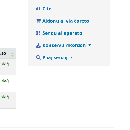
Cite
Aldonu al via ĉareto
Sendu al aparato
Konservu rikordon
uso
Pliaj serĉoj
bla/j
bla/j
bla/j