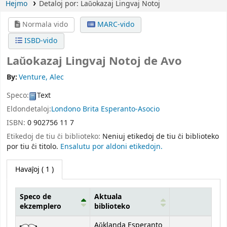
Hejmo
Detaloj por:
Laŭokazaj Lingvaj Notoj
Normala vido
MARC-vido
ISBD-vido
Laŭokazaj Lingvaj Notoj
de Avo
By:
Venture, Alec
Speco:
Text
Eldondetaloj:
Londono
Brita Esperanto-Asocio
ISBN:
0 902756 11 7
Etikedoj de tiu ĉi biblioteko:
Neniuj etikedoj de tiu ĉi biblioteko
por tiu ĉi titolo.
Ensalutu por aldoni etikedojn.
Havaĵoj
( 1 )
Speco de
Aktuala
ekzemplero
biblioteko
Havaĵoj
Aŭklanda Esperanto